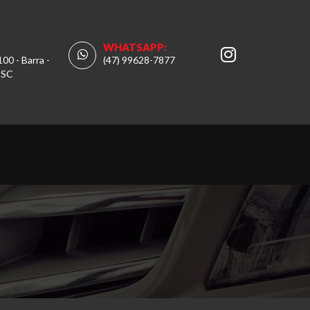
WHATSAPP:
100 - Barra -
(47) 99628-7877
 SC