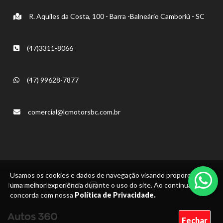
R. Aquiles da Costa, 100 - Barra -Balneário Camboriú - SC
(47)3311-8066
(47) 99628-7877
comercial@lcmotorsbc.com.br
Usamos os cookies e dados de navegação visando proporcionar
Nossas mídias sociais:
uma melhor experiência durante o uso do site. Ao continuar, você
concorda com nossa
Política de Privacidade.
Fechar