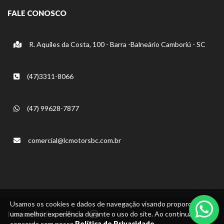
FALE CONOSCO
R. Aquiles da Costa, 100 - Barra -Balneário Camboriú - SC
(47)3311-8066
(47) 99628-7877
comercial@lcmotorsbc.com.br
Usamos os cookies e dados de navegação visando proporcionar
Nossas mídias sociais:
uma melhor experiência durante o uso do site. Ao continuar, você
concorda com nossa
Política de Privacidade.