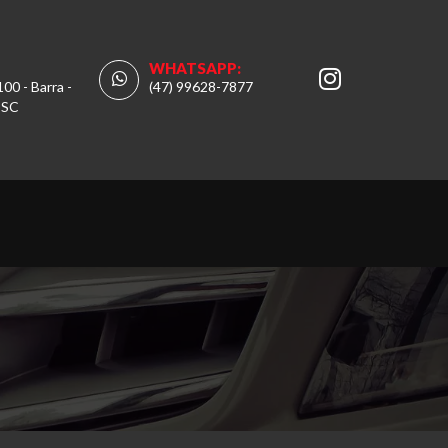
WHATSAPP:
100 - Barra -
(47) 99628-7877
 SC