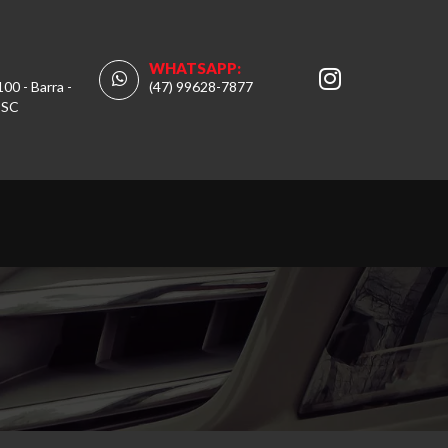
WHATSAPP:
100 - Barra -
(47) 99628-7877
 SC