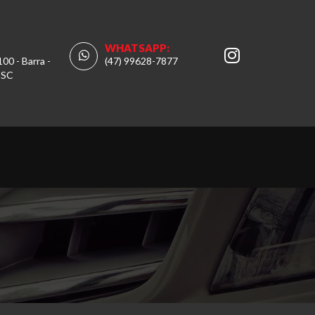
WHATSAPP:
100 - Barra -
(47) 99628-7877
 SC