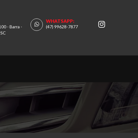
WHATSAPP:
100 - Barra -
(47) 99628-7877
 SC