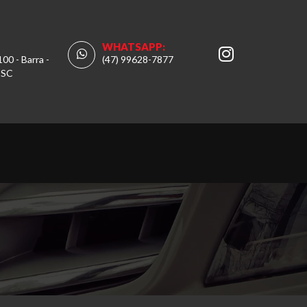
WHATSAPP:
100 - Barra -
(47) 99628-7877
 SC