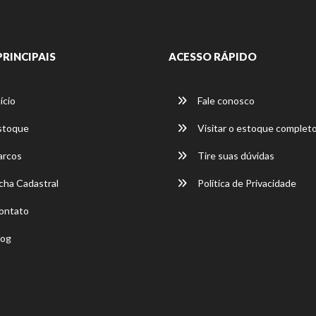
PRINCIPAIS
ACESSO RÁPIDO
ício
Fale conosco
stoque
Visitar o estoque complet
rcos
Tire suas dúvidas
cha Cadastral
Política de Privacidade
ontato
og