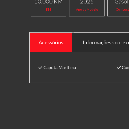
10.000 KM
2026
Gasol
KM
Ano do Modelo
Combust
Acessórios
Informações sobre o
Capota Marítima
Com