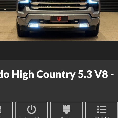
do High Country 5.3 V8 -