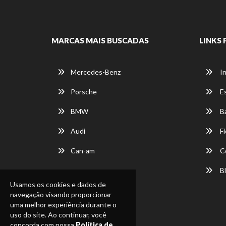
MARCAS MAIS BUSCADAS
LINKS 
Mercedes-Benz
In
Porsche
E
BMW
Ba
Audi
Fi
Can-am
C
Bl
Usamos os cookies e dados de
navegação visando proporcionar
uma melhor experiência durante o
uso do site. Ao continuar, você
concorda com nossa
Política de