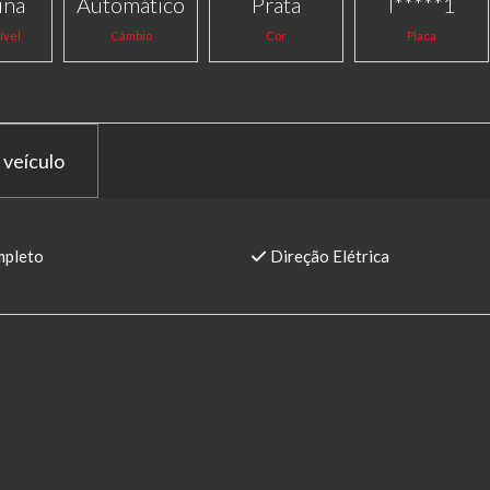
ina
Automático
Prata
I*****1
ível
Câmbio
Cor
Placa
 veículo
pleto
Direção Elétrica