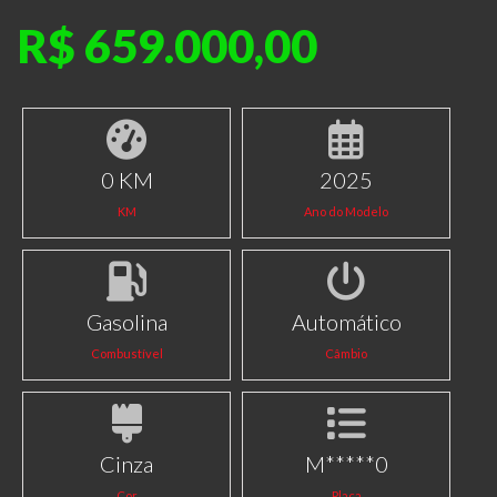
R$ 659.000,00
0 KM
2025
KM
Ano do Modelo
Gasolina
Automático
Combustível
Câmbio
Cinza
M*****0
Cor
Placa