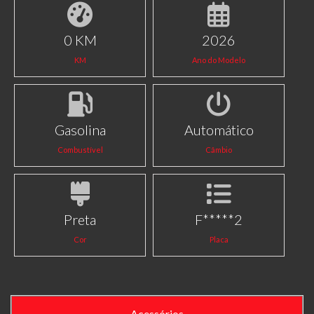
0 KM
2026
KM
Ano do Modelo
Gasolina
Automático
Combustível
Câmbio
Preta
F*****2
Cor
Placa
Acessórios