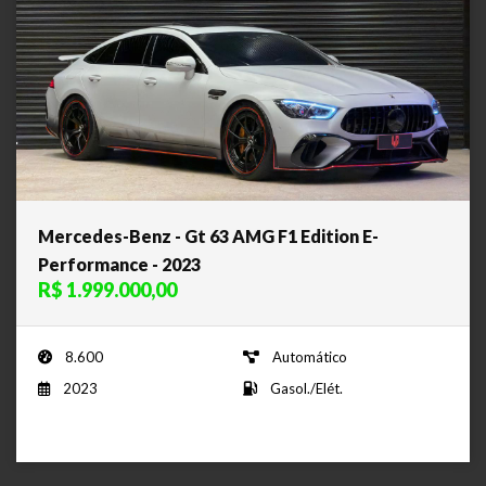
Mercedes-Benz - Gt 63 AMG F1 Edition E-
Performance - 2023
R$ 1.999.000,00
8.600
Automático
2023
Gasol./Elét.